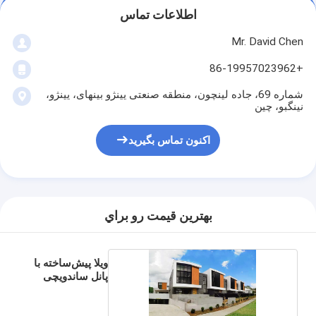
اطلاعات تماس
Mr. David Chen
+86-19957023962
شماره 69، جاده لینچون، منطقه صنعتی یینژو بینهای، یینژو،
نینگبو، چین
اکنون تماس بگیرید
بهترين قيمت رو براي
ویلا پیش‌ساخته با
پانل ساندویچی
EPS