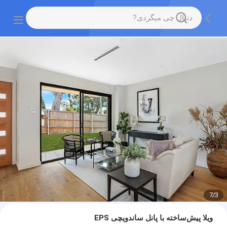
7
/
3
ویلا پیش‌ساخته با پانل ساندویچی EPS