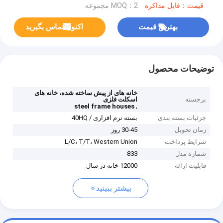
قیمت：قابل مذاکره
MOQ：2 مجموعه
بهترین قیمت
اکنون تماس بگیرید
توضیحات محصول
خانه های از پیش ساخته شده، خانه های
برجسته
اسکلت فلزی
,
steel frame houses
جزئیات بسته بندی
بسته نرم افزاری / 40HQ
زمان تحویل
30-45 روز
شرایط پرداخت
L/C، T/T، Western Union
شماره مدل
833
قابلیت ارائه
12000 خانه در سال
بیشتر ببینید