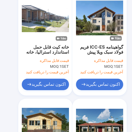
گواهینامه ICC-ES فریم
خانه کیت قابل حمل
فولاد سبک ویلا پیش
استاندارد استرالیا، خانه
ساخته ️ طراحی لوکس 3
قاب فولادی سبک، نصب
قیمت:
قابل مذاکره
قیمت:
قابل مذاکره
اتاق خواب مقرون به
آسان
MOQ:
1SET
MOQ:
1SET
صرفه
آخرین قیمت را دریافت کنید
آخرین قیمت را دریافت کنید
اکنون تماس بگیرید
اکنون تماس بگیرید
خونه
محصولات
ویدیوها