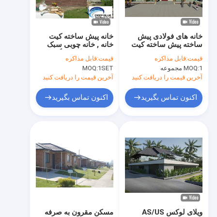
درباره ما
تور کارخانه
خانه های فولادی پیش
خانه پیش ساخته کیت
ساخته پیش ساخته کیت
خانه , خانه چوبی سبک
کنترل کیفیت
های خانه های ماژولار
فولادی , سقف رنگ های
قیمت:
قابل مذاکره
قیمت:
قابل مذاکره
AS/NZS فریم فولادی
مختلف
1 مجموعه
MOQ:
1SET
MOQ:
سبک
با ما تماس بگیرید
آخرین قیمت را دریافت کنید
آخرین قیمت را دریافت کنید
اخبار
اکنون تماس بگیرید
اکنون تماس بگیرید
پرونده ها
درخواست نقل قول
خانه فولادی پیش ساخته
ویلای پیش ساخته
ویلای لوکس AS/US
مسکن مقرون به صرفه