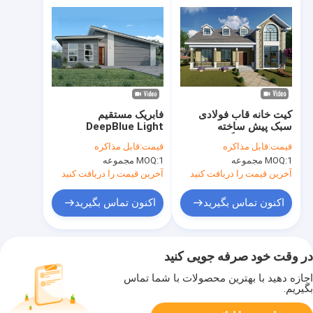
کیت خانه قاب فولادی
فابریک مستقیم
سبک پیش ساخته
DeepBlue Light
ساندویچ پانل گالوانیزه
Gauge فریم فولادی
قیمت:
قابل مذاکره
قیمت:
قابل مذاکره
مامان فلیت بنگال خانه
1 مجموعه
MOQ:
1 مجموعه
MOQ:
های سفارشی کیت خانه
آخرین قیمت را دریافت کنید
آخرین قیمت را دریافت کنید
اکنون تماس بگیرید
اکنون تماس بگیرید
در وقت خود صرفه جویی کنید
اجازه دهید با بهترین محصولات با شما تماس
بگیریم.