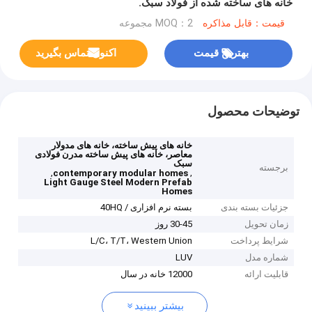
خانه های ساخته شده از فولاد سبک.
قیمت：قابل مذاکره
MOQ：2 مجموعه
بهترین قیمت
اکنون تماس بگیرید
توضیحات محصول
خانه های پیش ساخته، خانه های مدولار
معاصر، خانه های پیش ساخته مدرن فولادی
سبک
برجسته
,
,
contemporary modular homes
Light Gauge Steel Modern Prefab
Homes
جزئیات بسته بندی
بسته نرم افزاری / 40HQ
زمان تحویل
30-45 روز
شرایط پرداخت
L/C، T/T، Western Union
شماره مدل
LUV
قابلیت ارائه
12000 خانه در سال
بیشتر ببینید