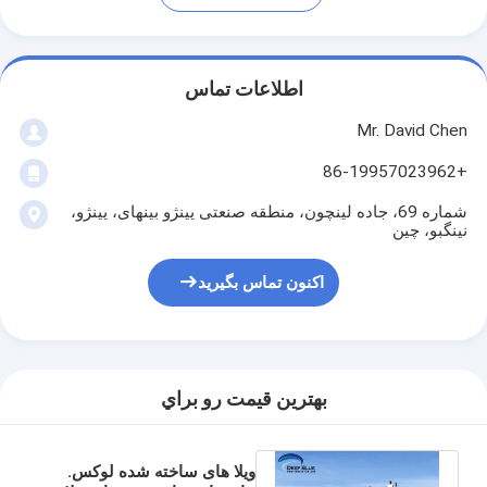
اطلاعات تماس
Mr. David Chen
+86-19957023962
شماره 69، جاده لینچون، منطقه صنعتی یینژو بینهای، یینژو،
نینگبو، چین
اکنون تماس بگیرید
بهترين قيمت رو براي
ویلا های ساخته شده لوکس.