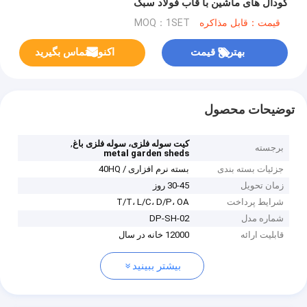
گودال های ماشین با قاب فولاد سبک
قیمت：قابل مذاکره
MOQ：1SET
بهترین قیمت
اکنون تماس بگیرید
توضیحات محصول
,
کیت سوله فلزی، سوله فلزی باغ
برجسته
metal garden sheds
جزئیات بسته بندی
بسته نرم افزاری / 40HQ
زمان تحویل
30-45 روز
شرایط پرداخت
T/T، L/C، D/P، OA
شماره مدل
DP-SH-02
قابلیت ارائه
12000 خانه در سال
بیشتر ببینید