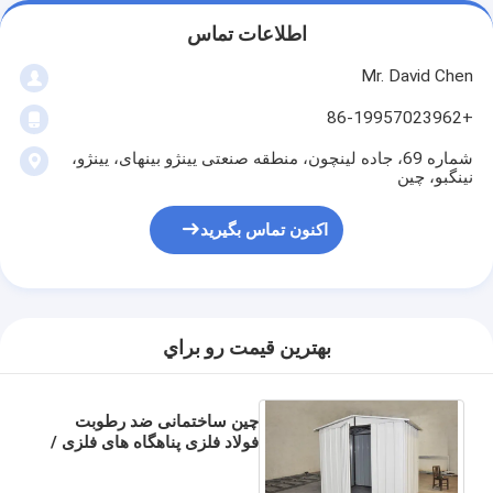
اطلاعات تماس
Mr. David Chen
+86-19957023962
شماره 69، جاده لینچون، منطقه صنعتی یینژو بینهای، یینژو،
نینگبو، چین
اکنون تماس بگیرید
بهترين قيمت رو براي
چین ساختمانی ضد رطوبت
فولاد فلزی پناهگاه های فلزی /
گودال های ماشین با قاب فولاد
سبک