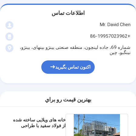
اطلاعات تماس
Mr. David Chen
+86-19957023962
شماره 69، جاده لینچون، منطقه صنعتی یینژو بینهای، یینژو،
نینگبو، چین
اکنون تماس بگیرید
بهترين قيمت رو براي
خانه های ویلایی ساخته شده
از فولاد سفید با طراحی
قاب خانه ICC EN-1090