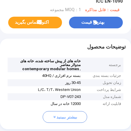
ICC EN-1090
قیمت：قابل مذاکره
MOQ：1 مجموعه
بهترین قیمت
اکنون تماس بگیرید
توضیحات محصول
خانه های از پیش ساخته شده، خانه های
برجسته
مدولار معاصر
,
contemporary modular homes
جزئیات بسته بندی
بسته نرم افزاری / 40HQ
زمان تحویل
30-45 روز
شرایط پرداخت
L/C، T/T، Western Union
شماره مدل
DP-V07-243
قابلیت ارائه
12000 خانه در سال
بیشتر ببینید