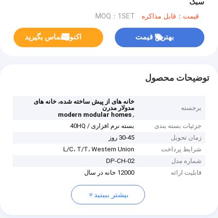
سبک
قیمت：قابل مذاکره
MOQ：1SET
بهترین قیمت
اکنون تماس بگیرید
توضیحات محصول
خانه های از پیش ساخته شده، خانه های
برجسته
مدولار مدرن
,
modern modular homes
جزئیات بسته بندی
بسته نرم افزاری / 40HQ
زمان تحویل
30-45 روز
شرایط پرداخت
L/C، T/T، Western Union
شماره مدل
DP-CH-02
قابلیت ارائه
12000 خانه در سال
بیشتر ببینید