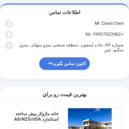
اطلاعات تماس
Mr. David Chen
+86-19957023962
شماره 69، جاده لینچون، منطقه صنعتی یینژو بینهای، یینژو،
نینگبو، چین
اکنون تماس بگیرید
بهترين قيمت رو براي
خانه ماژولار پیش ساخته
استاندارد AS/NZS/USA
- قاب فولاد سبک