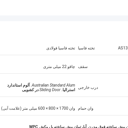
تخته فاسیا
تخته فاسیا فولادی
سقف
چاقو 22 میلی متری
Australian Standard Alum.
آلوم استاندارد
درب خارجی
استرالیا.
Sliding Door
در کشویی
مایکل کرنز
گری
وان حمام
وان 1700 × 800 × 600 میلی متر (علامت آبی)
من دیوید را از خانه هوشمند lue
بسیار جدی و مسئولانه است،
افرادی که به دنبال راه حل های مسکن
من به آنها اعتماد دارم.
فولادی هستند که می توانند به هر نقطه 
ان پیش ساخته فوق مدرن
,
آپارتمان پیش ساخته با روکش WPC