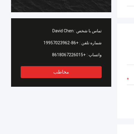
تماس با شخص :
David Chen
شماره تلفن :
+86-19957023962
واتساپ :
+8618067226015
مخاطب