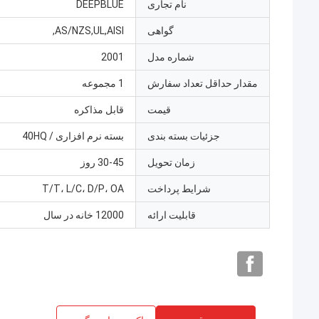
نام تجاری
DEEPBLUE
گواهی
AS/NZS,UL,AISI,
شماره مدل
2001
مقدار حداقل تعداد سفارش
1 مجموعه
قیمت
قابل مذاکره
جزئیات بسته بندی
بسته نرم افزاری / 40HQ
زمان تحویل
30-45 روز
شرایط پرداخت
T/T، L/C، D/P، OA
قابلیت ارائه
12000 خانه در سال