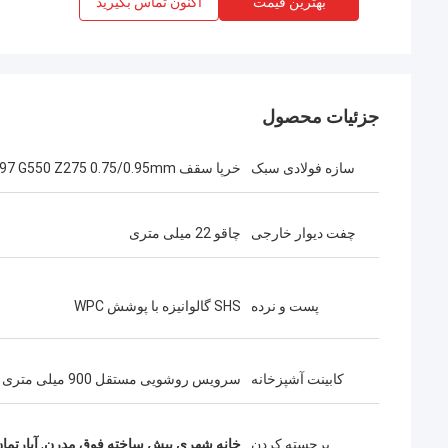
بهترین قیمت
اکنون تماس بگیرید
جزئیات محصول
سازه فولادی سبک
خرپا سقف AS1397 G550 Z275 0.75/0.95mm
چفت دیوار خارجی
چاقو 22 میلی متری
پست و نرده
SHS گالوانیزه با پوشش WPC
باب
کابینت آشپزخانه
سرویس روشویی مستقل 900 میلی متری
چه تیم فوق‌العاده‌ای، من خوشحالم که شریک
کار تیمی دیپ بلو 
هستم، و همچنین خوشحالم که در زندگی با هم
دوست شدم.
برجسته کردن
خانه شهری پیش ساخته فوق مدرن
,
آپارتم