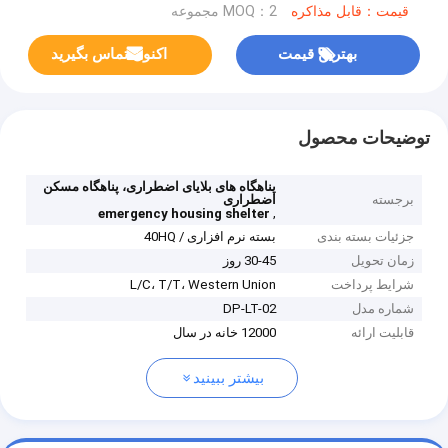
قیمت：قابل مذاکره
MOQ：2 مجموعه
بهترین قیمت
اکنون تماس بگیرید
توضیحات محصول
پناهگاه های بلایای اضطراری، پناهگاه مسکن
برجسته
اضطراری
,
emergency housing shelter
جزئیات بسته بندی
بسته نرم افزاری / 40HQ
زمان تحویل
30-45 روز
شرایط پرداخت
L/C، T/T، Western Union
شماره مدل
DP-LT-02
قابلیت ارائه
12000 خانه در سال
بیشتر ببینید