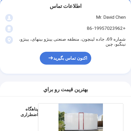
اطلاعات تماس
Mr. David Chen
+86-19957023962
شماره 69، جاده لینچون، منطقه صنعتی یینژو بینهای، یینژو،
نینگبو، چین
اکنون تماس بگیرید
بهترين قيمت رو براي
پناهگاه
اضطراری
قابل حمل