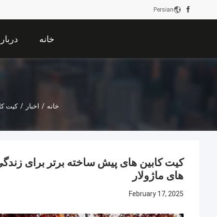
Persian
خانه
دربار
خانه
/
اخبار
/
کیت کابین
های ماژولار
February 17, 2025