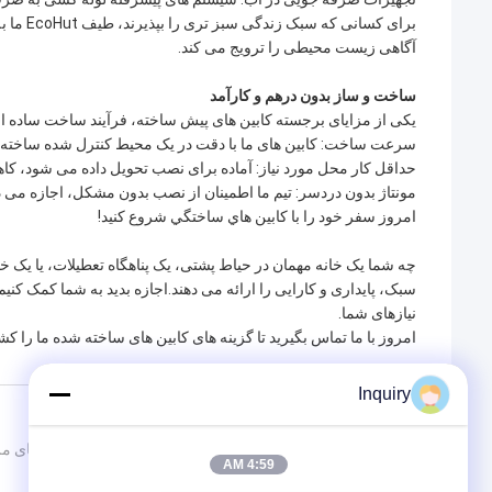
برای کس
آگاهی زیست محیطی را ترویج می کند.
ساخت و ساز بدون درهم و کارآمد
یکی از مزایای برجسته کابین های پیش ساخته، فرآیند ساخت ساده 
سرعت ساخت: کابین های ما با دقت در یک محیط کنترل شده ساخته ش
حداقل کار محل مورد نیاز: آماده برای نصب تحویل داده می شود، کاه
مونتاژ بدون دردسر: تیم ما اطمینان از نصب بدون مشکل، اجازه می دهد 
امروز سفر خود را با کابين هاي ساختگي شروع کنيد!
چه شما یک خانه مهمان در حیاط پشتی، یک پناهگاه تعطیلات، یا یک خا
سبک، پایداری و کارایی را ارائه می دهند.اجازه بدید به شما کمک کنیم 
نیازهای شما.
امروز با ما تماس بگیرید تا گزینه های کابین های ساخته شده ما را
Inquiry
PREV:
آخرین کابین پیش ساخته تجربه یک خانه فریم
NEXT:
خانه هوشمند عمیق در سال 2025 چشم انداز و برنامه های مربوط به خانه های ساختمانی با قاب سبک فولاد
4:59 AM