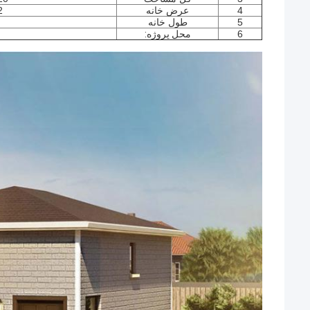
4
عرض خانه
82
5
طول خانه
6
محل پروژه: