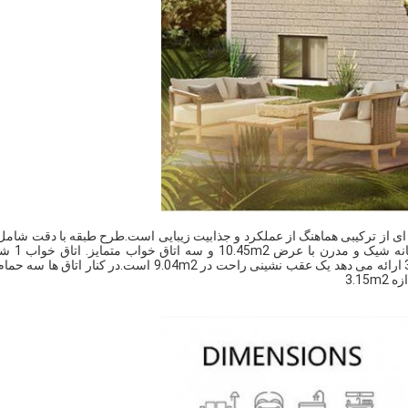
ردهای قاب فولاد سبک طراحی شده، خانه Baylawn نمونه ای از ترکیبی هماهنگ از عملکرد و جذابیت زیبایی است.طرح طبقه با دقت ش
فضای بزرگ زندگی و ناهار خوری با اندازه 35.32m2 ، ی
9.96m2 ، اتاق خواب 2 ارائه می دهد 9.28m2 راحت و اتاق خواب 3 ارائه می دهد یک عقب نشینی راحت در 9.04m2 است.در کنار ات