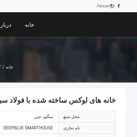
Persian
خانه
دربار
خانه
/
ک
خانه های لوکس ساخته شده با فولاد سب
محل منبع
نینگبو، چین
نام تجاری
DEEPBLUE SMARTHOUSE