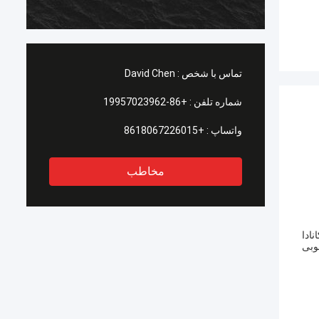
تماس با شخص :
David Chen
شماره تلفن :
+86-19957023962
واتساپ :
+8618067226015
مخاطب
وژه واقع در کانادا
ي به خوبی