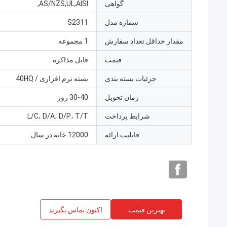
گواهی
AS/NZS,UL,AISI,
شماره مدل
S2311
مقدار حداقل تعداد سفارش
1 مجموعه
قیمت
قابل مذاکره
جزئیات بسته بندی
بسته نرم افزاری / 40HQ
زمان تحویل
30-40 روز
شرایط پرداخت
L/C، D/A، D/P، T/T
قابلیت ارائه
12000 خانه در سال
بهترین قیمت
اکنون تماس بگیرید