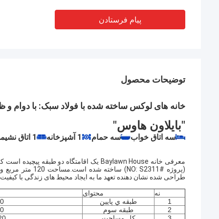
پیام فرستادن
توضیحات محصول
خانه های لوکس ساخته شده با فولاد سبک: با دوام و 
"بايلاون هاوس"
1 آشپزخانه
1 اتاق نشیمن
سه اتاق خواب
سه حمام
طراحی شده نشان دهنده تعهد ما به ایجاد محیط های زندگی با کیفیت ب
نه
محتوای
1
طبقه ي پايين
60 متر
2
طبقه سوم
60 متر
3
کل مساحت
120 مت