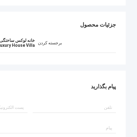
جزئیات محصول
خانه لوکس ساختگی د
برجسته کردن
uxury House Villa
پیام بگذارید
باب
چه تیم فوق‌العاده‌ای، من خوشحالم که شریک
کار تیمی دیپ بلو 
هستم، و همچنین خوشحالم که در زندگی با هم
دوست شدم.