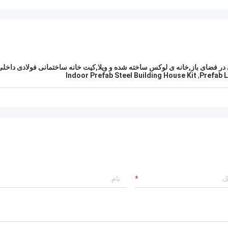
ر فضای باز,خانه ی لوکس ساخته شده و ویلا,کیت خانه ساختمانی فولادی داخلی
Indoor Prefab Steel Building House Kit
,
Prefab L
مایکل کرنز
گری
من دیوید را از خانه هوشمند lue
بسیار جدی و مسئولانه است،
افرادی که به دنبال راه حل های مسکن
من به آنها اعتماد دارم.
فولادی هستند که می توانند به هر نقطه 