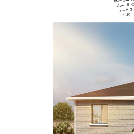
8. متري
6.3 متر
کانادا