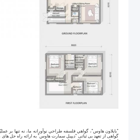
"بايلاون هاوس"، گواهي فلسفه طراحي نوآورانه ما، نه تنها بر عمليّ
گواهی از تعهد بی ثباتی "دیپبل سمارت هاوس" به ارائه راه حل های 