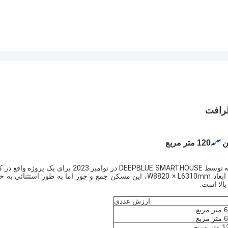
ارسال شوند، به شدت توصیه می کنم.
ظرافت
120 متر مربع
معرفی خانه Baylawn House یک اقامتگاه دو طبقه پیچیده است که توسط DEEPBLUE SMARTHOUSE در نوامبر 2023 برای یک پر
(پروژه NO: S2311#) ساخته شده است.مساحت 120 متر مربع و ابعاد W8820 × L6310mm، اين مسكن جمع و جور اما به طور استثنائ
الا است.
ارزش عددی
 مربع
 مربع
ر مربع