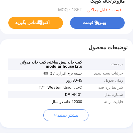
ماژولار/خانه کوچک
قیمت：قابل مذاکره
MOQ：1SET
بهترین قیمت
اکنون تماس بگیرید
توضیحات محصول
,
کیت خانه پیش ساخته، کیت خانه مدولار
برجسته
modular house kits
جزئیات بسته بندی
بسته نرم افزاری / 40HQ
زمان تحویل
30-45 روز
شرایط پرداخت
T/T، Western Union، L/C
شماره مدل
DP-HK-01
قابلیت ارائه
12000 خانه در سال
بیشتر ببینید