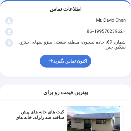
اطلاعات تماس
Mr. David Chen
+86-19957023962
شماره 69، جاده لینچون، منطقه صنعتی یینژو بینهای، یینژو،
نینگبو، چین
اکنون تماس بگیرید
بهترين قيمت رو براي
کیت های خانه های پیش
ساخته ضد زلزله، خانه های
کم هزینه ماژولار/خانه کوچک